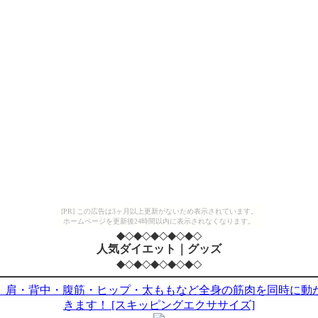
[PR] この広告は3ヶ月以上更新がないため表示されています。
ホームページを更新後24時間以内に表示されなくなります。
◆◇◆◇◆◇◆◇◆◇
人気ダイエット｜グッズ
◆◇◆◇◆◇◆◇◆◇
。肩・背中・腹筋・ヒップ・太ももなど全身の筋肉を同時に動
きます！ [スキッピングエクササイズ]