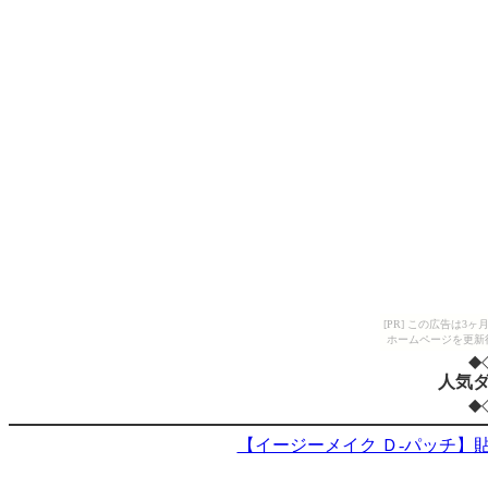
[PR] この広告は
ホームページを更新
◆
人気
◆
【イージーメイク Ｄ-パッチ】