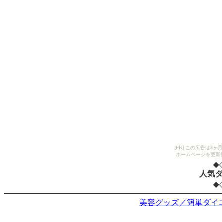
[PR] この広告は
ホームページを更新
◆
人気
◆
美容グッズ／簡単ダイ